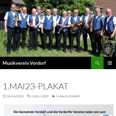
Zum
Inhalt
springen
Suchen
Musikverein Vordorf
PRIMÄR
MENÜ
1.MAI23-PLAKAT
04/16/2023
1580 × 2302
1.MAI23-PLAKAT