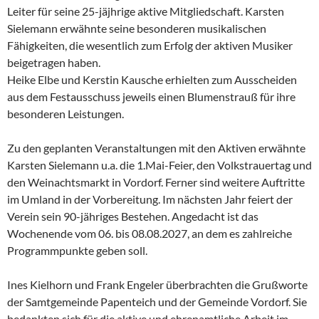
Leiter für seine 25-jäjhrige aktive Mitgliedschaft. Karsten
Sielemann erwähnte seine besonderen musikalischen
Fähigkeiten, die wesentlich zum Erfolg der aktiven Musiker
beigetragen haben.
Heike Elbe und Kerstin Kausche erhielten zum Ausscheiden
aus dem Festausschuss jeweils einen Blumenstrauß für ihre
besonderen Leistungen.
Zu den geplanten Veranstaltungen mit den Aktiven erwähnte
Karsten Sielemann u.a. die 1.Mai-Feier, den Volkstrauertag und
den Weinachtsmarkt in Vordorf. Ferner sind weitere Auftritte
im Umland in der Vorbereitung. Im nächsten Jahr feiert der
Verein sein 90-jähriges Bestehen. Angedacht ist das
Wochenende vom 06. bis 08.08.2027, an dem es zahlreiche
Programmpunkte geben soll.
Ines Kielhorn und Frank Engeler überbrachten die Grußworte
der Samtgemeinde Papenteich und der Gemeinde Vordorf. Sie
bedankten sich für die aktive und ehrenamtliche Arbeit im