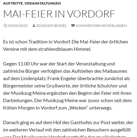
AUFTRITTE
,
VERANSTALTUNGEN
MAI-FEIER IN VORDORF
05/05/2025
RÜDIGER SENDEL
KOMMENTAR HINTERLASSEN
Es ist schon Tradition in Vordorf. Die Mai-Feier der örtlichen
Vereine mit dem strahlendblauen Himmel.
Gegen 11.00 Uhr war der Start der Veranstaltung und
zahlreiche Bürger verfolgten das Aufstellen des Maibaumes
auf dem Lindenplatz. Frank Engeler überbrachte zunächst als
Bürgermeister seine Grußworte, der örtliche Schulchor und
der Musikzug Meine ergänzten den Beginn der Feier mit ihren
Darbietungen. Der Musikzug Meine war zuvor schon seit dem
frühen Morgen in Vordorf zum „Wecken“ unterwegs.
Danach ging es auf dem Hof des Gasthofes zur Post weiter, der
im weiteren Verlauf mit den zahlreichen Besuchern ausgefüllt
war. Der Musikverein Vordorf sorgte für den musikalischen