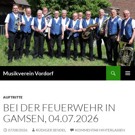
Zum
Inhalt
springen
Suchen
Musikverein Vordorf
PRIMÄR
MENÜ
AUFTRITTE
BEI DER FEUERWEHR IN
GAMSEN, 04.07.2026
07/08/2026
RÜDIGER SENDEL
KOMMENTAR HINTERLASSEN