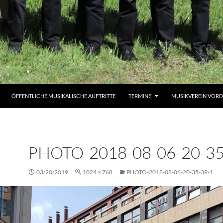
ÖFFENTLICHE MUSIKALISCHE AUFTRITTE
TERMINE
MUSIKVEREIN VOR
PHOTO-2018-08-06-20-35
03/20/2019
1024 × 768
PHOTO-2018-08-06-20-35-39-1