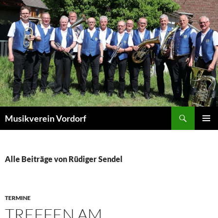
Zum
Inhalt
springen
Suchen
Musikverein Vordorf
PRIMÄR
MENÜ
Alle Beiträge von Rüdiger Sendel
TERMINE
TREFFEN AM