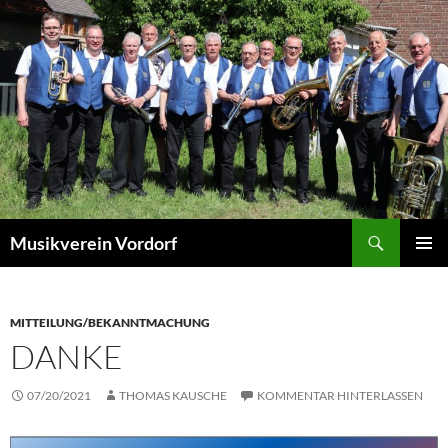
Zum
Inhalt
springen
Suchen
Musikverein Vordorf
PRIMÄR
MENÜ
MITTEILUNG/BEKANNTMACHUNG
DANKE
07/20/2021
THOMAS KAUSCHE
KOMMENTAR HINTERLASSEN